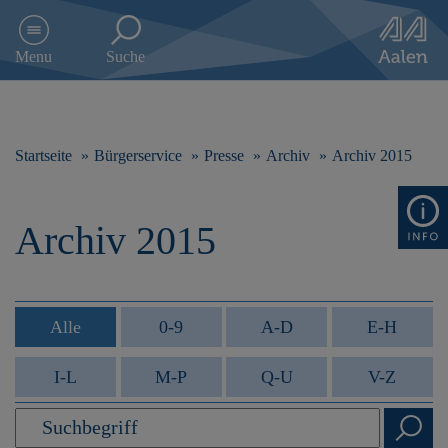
D
i
Menu
Suche
r
e
k
t
z
Startseite
Bürgerservice
Presse
Archiv
Archiv 2015
u
m
I
Archiv 2015
n
h
a
l
t
Alle
0-9
A-D
E-H
s
p
I-L
M-P
Q-U
V-Z
r
i
n
g