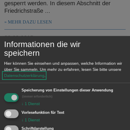
gesperrt werden. In diesem Abschnitt der
Friedrichstraße ...
MEHR DAZU LESEN
03.09.2015
Informationen die wir
Das Aalener Repair Café findet
speichern
wieder am 5. September 2015 statt
Hier können Sie einsehen und anpassen, welche Information wir
Das Smartphone spricht nicht mehr? Die
über Sie sammeln.
Um mehr zu erfahren, lesen Sie bitte unsere
Kleidung hat Löcher, die nicht modisch gewollt
Datenschutzerklärung
.
sind? Der Drucker produziert mal wieder nur
Streifen und ist noch neu? Hierfür ist das
Speicherung von Einstellungen dieser Anwendung
(immer erforderlich)
Repair Café da!
↓
1
Dienst
MEHR DAZU LESEN
Vorlesefunktion für Text
↓
1
Dienst
03.09.2015
Schriftdarstellung