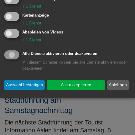
Mit den Nachtwächtern durch Aalen
↓
1
Dienst
Der nächste Rundgang findet am Samstag, 5.
Kartenanzeige
September 2015 mit Heinrich Fuchs statt.
↓
1
Dienst
Einheimische und Gäste sind herzlich
Abspielen von Videos
eingeladen, den Nachtwächter auf seiner Tour
↓
1
Dienst
durch die Innenstadt zu begleiten. Beginn ist
Alle Dienste aktivieren oder deaktivieren
jeweils um 21 Uhr am Marktbrunnen bei der
Tourist ...
Mit diesem Schalter können Sie alle Dienste aktivieren oder
deaktivieren.
MEHR DAZU LESEN
Auswahl bestätigen
Alle akzeptieren
Ablehnen
03.09.2015
Stadtführung am
Samstagnachmittag
Die nächste Stadtführung der Tourist-
Information Aalen findet am Samstag, 5.