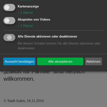
Christmas“ will das Städtische
Kartenanzeige
Orchester das Publikum für die
↓
1
Dienst
besinnliche Zeit einstimmen.
Abspielen von Videos
↓
1
Dienst
Info
Alle Dienste aktivieren oder deaktivieren
Mit diesem Schalter können Sie alle Dienste aktivieren oder
Der Eintritt ist frei. Spenden für die
deaktivieren.
Stiftung der katholischen
Auswahl bestätigen
Alle akzeptieren
Ablehnen
Kirchengemeinde Salvator in Aalen
„Zukuft für Familie“ sind herzlich
willkommen.
© Stadt Aalen, 16.11.2016