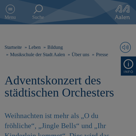
D
i
Menu
Suche
r
e
k
t
z
Startseite
Leben
Bildung
u
Musikschule der Stadt Aalen
Über uns
Presse
m
I
n
Adventskonzert des
h
a
städtischen Orchesters
l
t
s
p
Weihnachten ist mehr als „O du
r
i
fröhliche“, „Jingle Bells“ und „Ihr
n
g
Kinderlein kommet“. Dies wird das