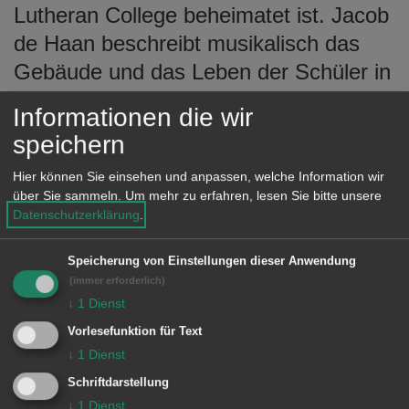
Lutheran College beheimatet ist. Jacob
de Haan beschreibt musikalisch das
Gebäude und das Leben der Schüler in
der Villa. Mit der Ouverture „The call of
Informationen die wir
Christmas“ variiert Wim Stalman das
speichern
Thema „Herbei oh ihr Gläubigen“ in
Hier können Sie einsehen und anpassen, welche Information wir
einer unterhaltsamen Art. Mit einer
über Sie sammeln.
Um mehr zu erfahren, lesen Sie bitte unsere
Variation von Jan de Haan über das
Datenschutzerklärung
.
Lied „Tochter Zion“, Carl Wittrocks
Speicherung von Einstellungen dieser Anwendung
Variationen über „Lobet den Herren“,
(immer erforderlich)
sowie eine Bearbeitung von Leonhard
↓
1
Dienst
Cohens „Hallelujah“, „Mary’s Boy Child“
Vorlesefunktion für Text
von Jan van Kreaydonck sowie Frank
↓
1
Dienst
Bernaerts „Do they know it’s
Schriftdarstellung
↓
1
Dienst