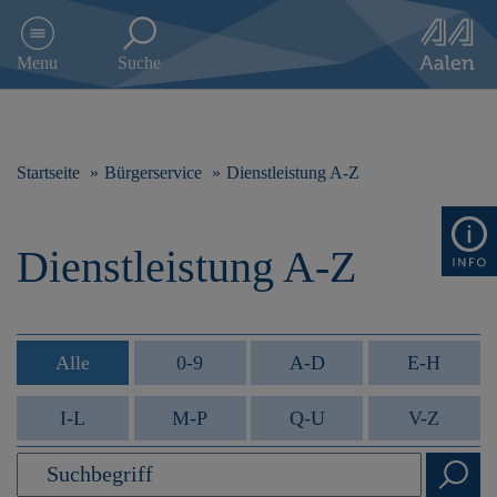
D
i
Menu
Suche
r
e
k
t
z
Startseite
Bürgerservice
Dienstleistung A-Z
u
m
I
Dienstleistung A-Z
n
h
a
l
t
Alle
0-9
A-D
E-H
s
p
I-L
M-P
Q-U
V-Z
r
i
n
g