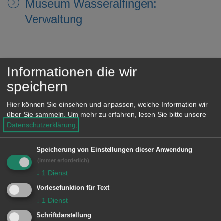
Museum Wasseralfingen:
Verwaltung
N
Informationen die wir
speichern
Nachhaltige Stadtentwicklung
Hier können Sie einsehen und anpassen, welche Information wir
Nachtragsplan, Nachtragshaushalt
über Sie sammeln.
Um mehr zu erfahren, lesen Sie bitte unsere
Datenschutzerklärung
.
Nachtwächterrundgänge
Speicherung von Einstellungen dieser Anwendung
(immer erforderlich)
Nachzug aus familiären Gründen
↓
1
Dienst
(zu Ausländern) -
Vorlesefunktion für Text
Aufenthaltserlaubnis beantragen
↓
1
Dienst
Schriftdarstellung