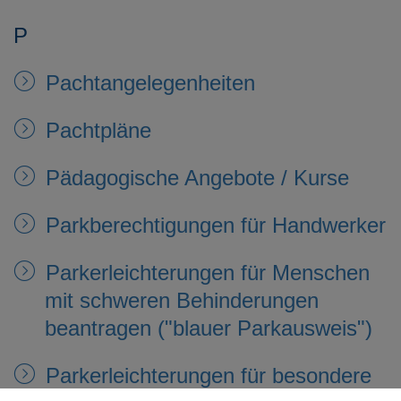
P
Pachtangelegenheiten
Pachtpläne
Pädagogische Angebote / Kurse
Parkberechtigungen für Handwerker
Parkerleichterungen für Menschen
mit schweren Behinderungen
beantragen ("blauer Parkausweis")
Parkerleichterungen für besondere