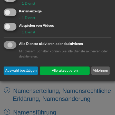
Nachzug aus familiären Gründen
↓
1
Dienst
(weitere Familienangehörige) -
Kartenanzeige
Aufenthaltserlaubnis beantragen
↓
1
Dienst
Abspielen von Videos
Nachzug aus familiären Gründen
↓
1
Dienst
(zu Deutschen) -
Alle Dienste aktivieren oder deaktivieren
Aufenthaltserlaubnis beantragen
Mit diesem Schalter können Sie alle Dienste aktivieren oder
deaktivieren.
Namensänderung nach dem
Namensänderungsgesetz
Auswahl bestätigen
Alle akzeptieren
Ablehnen
beantragen
Namenserteilung, Namensrechtliche
Erklärung, Namensänderung
Namensführung