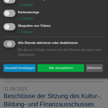
↓
1
Dienst
MEHR DAZU LESEN
Kartenanzeige
↓
1
Dienst
12.06.2021
Beschlüsse der Sitzung AUST der
Abspielen von Videos
↓
1
Dienst
Stadt Aalen am Donnerstag, 10. Juni
2021
Alle Dienste aktivieren oder deaktivieren
Mit diesem Schalter können Sie alle Dienste aktivieren oder
Die Vorlagen finden Sie unter der
deaktivieren.
angegebenen Nummer unter
www.aalen.de/Ratsinformationssystem
Auswahl bestätigen
Alle akzeptieren
Ablehnen
MEHR DAZU LESEN
11.06.2021
Beschlüsse der Sitzung des Kultur-,
Bildung- und Finanzausschusses