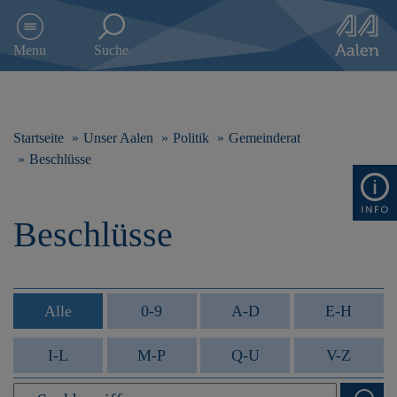
D
i
Menu
Suche
r
e
k
t
z
Startseite
Unser Aalen
Politik
Gemeinderat
u
Beschlüsse
m
I
n
Beschlüsse
h
a
l
t
s
Alle
0-9
A-D
E-H
p
r
i
I-L
M-P
Q-U
V-Z
n
g