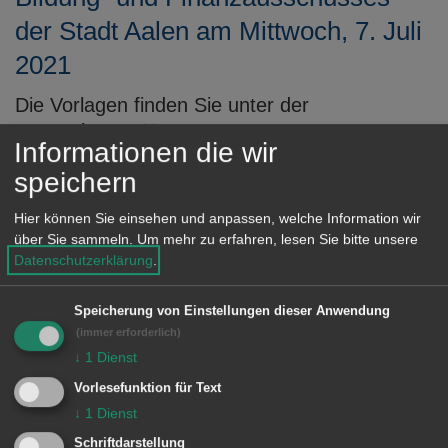
der Stadt Aalen am Mittwoch, 7. Juli
2021
Die Vorlagen finden Sie unter der
angegebenen Nummer unter
Informationen die wir
www.aalen.de/Ratsinformationssystem
speichern
MEHR DAZU LESEN
Hier können Sie einsehen und anpassen, welche Information wir
über Sie sammeln.
Um mehr zu erfahren, lesen Sie bitte unsere
28.06.2021
Datenschutzerklärung
.
Beschlüsse der Sitzung des
Gemeinderats der Stadt Aalen am
Speicherung von Einstellungen dieser Anwendung
(immer erforderlich)
Donnerstag, 24. Juni 2021
↓
1
Dienst
Die Vorlagen finden Sie unter der
Vorlesefunktion für Text
angegebenen Nummer unter
↓
1
Dienst
www.aalen.de/Ratsinformationssystem
Schriftdarstellung